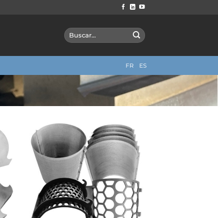
Search
for:
FR
ES