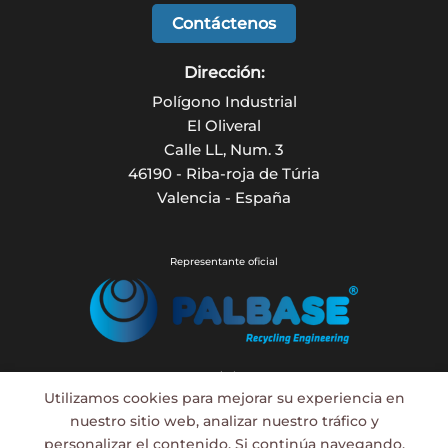
Contáctenos
Dirección:
Polígono Industrial
El Oliveral
Calle LL, Num. 3
46190 - Riba-roja de Túria
Valencia - España
Representante oficial
Asociado a:
Utilizamos cookies para mejorar su experiencia en
ASTRY WELD
Montaje, diseño, soldadura, calderería
nuestro sitio web, analizar nuestro tráfico y
personalizar el contenido. Si continúa navegando,