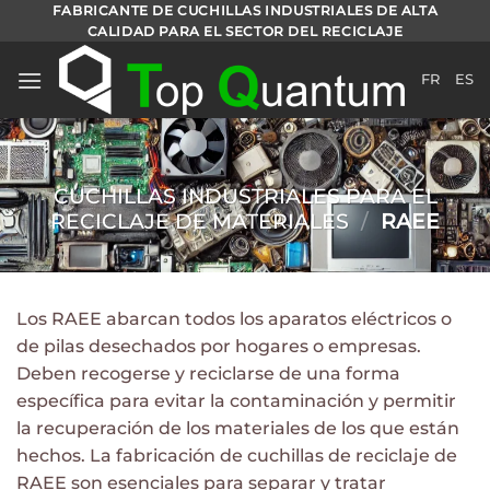
Ir
FABRICANTE DE CUCHILLAS INDUSTRIALES DE ALTA
CALIDAD PARA EL SECTOR DEL RECICLAJE
al
contenido
FR
ES
CUCHILLAS INDUSTRIALES PARA EL
RECICLAJE DE MATERIALES
/
RAEE
Los RAEE abarcan todos los aparatos eléctricos o
de pilas desechados por hogares o empresas.
Deben recogerse y reciclarse de una forma
específica para evitar la contaminación y permitir
la recuperación de los materiales de los que están
hechos. La fabricación de cuchillas de reciclaje de
RAEE son esenciales para separar y tratar