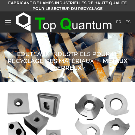
Passer
FABRICANT DE LAMES INDUSTRIELLES DE HAUTE QUALITE
POUR LE SECTEUR DU RECYCLAGE
au
contenu
FR
ES
COUTEAUX INDUSTRIELS POUR LE
RECYCLAGE DES MATÉRIAUX
/
METAUX
FERREUX