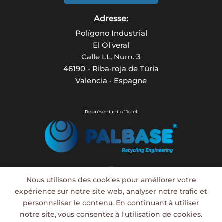
Adresse:
Polígono Industrial
El Oliveral
Calle LL, Num. 3
46190 - Riba-roja de Túria
Valencia - Espagne
Représentant officiel
Associé avec:
Nous utilisons des cookies pour améliorer votre
ASTRY WELD
Assemblage, conception, soudage, chaudronnerie
expérience sur notre site web, analyser notre trafic et
personnaliser le contenu. En continuant à utiliser
notre site, vous consentez à l'utilisation de cookies.