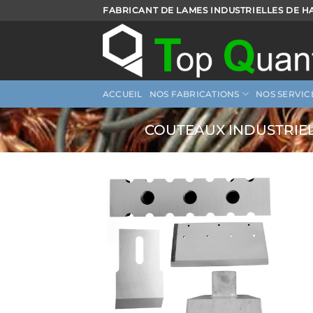
Passer
FABRICANT DE LAMES INDUSTRIELLES DE H
au
contenu
NOS FABRICATIONS
ACCUEIL
NOS SERVIC
COUTEAUX INDUSTRIEL