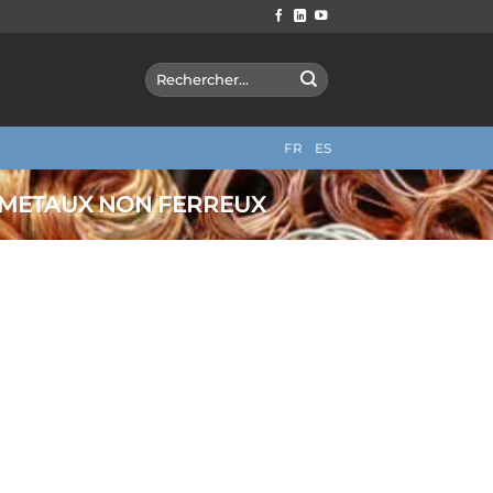
Search
for:
FR
ES
METAUX NON FERREUX